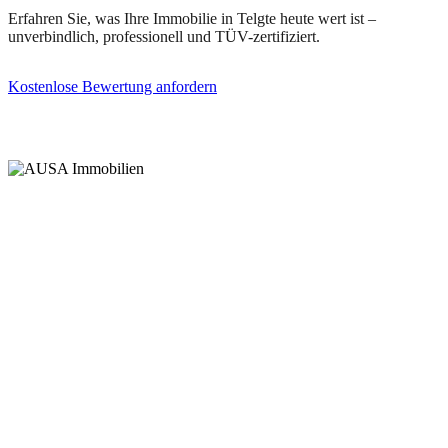
Erfahren Sie, was Ihre Immobilie in Telgte heute wert ist –
unverbindlich, professionell und TÜV-zertifiziert.
Kostenlose Bewertung anfordern
(0251) 297 951 60
Wir bündeln Baufinanzierung, Bauträger, Bestandshalter, Makler und
Sachverständige unter einem Dach – für eine einzigartige Beratungstiefe im
Münsterland.
Wolbecker Straße 304 · 48155 Münster
Mo – Fr, 09:00 – 19:00 Uhr