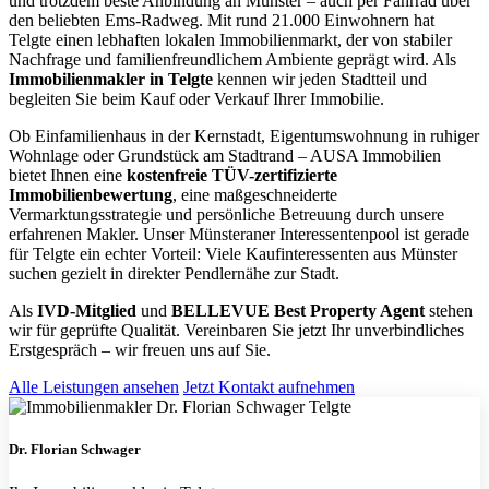
und trotzdem beste Anbindung an Münster – auch per Fahrrad über
den beliebten Ems-Radweg. Mit rund 21.000 Einwohnern hat
Telgte einen lebhaften lokalen Immobilienmarkt, der von stabiler
Nachfrage und familienfreundlichem Ambiente geprägt wird. Als
Immobilienmakler in Telgte
kennen wir jeden Stadtteil und
begleiten Sie beim Kauf oder Verkauf Ihrer Immobilie.
Ob Einfamilienhaus in der Kernstadt, Eigentumswohnung in ruhiger
Wohnlage oder Grundstück am Stadtrand – AUSA Immobilien
bietet Ihnen eine
kostenfreie TÜV-zertifizierte
Immobilienbewertung
, eine maßgeschneiderte
Vermarktungsstrategie und persönliche Betreuung durch unsere
erfahrenen Makler. Unser Münsteraner Interessentenpool ist gerade
für Telgte ein echter Vorteil: Viele Kaufinteressenten aus Münster
suchen gezielt in direkter Pendlernähe zur Stadt.
Als
IVD-Mitglied
und
BELLEVUE Best Property Agent
stehen
wir für geprüfte Qualität. Vereinbaren Sie jetzt Ihr unverbindliches
Erstgespräch – wir freuen uns auf Sie.
Alle Leistungen ansehen
Jetzt Kontakt aufnehmen
Dr. Florian Schwager