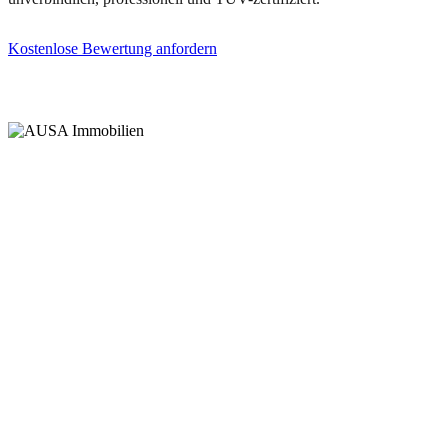
Kostenlose Bewertung anfordern
(0251) 297 951 60
Wir bündeln Baufinanzierung, Bauträger, Bestandshalter, Makler und
Sachverständige unter einem Dach – für eine einzigartige Beratungstiefe im
Münsterland.
Wolbecker Straße 304 · 48155 Münster
Mo – Fr, 09:00 – 19:00 Uhr
LEISTUNGEN
Baufinanzierung