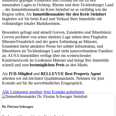
industriell geprägte Emsdetten und Gronau bis hin zu den
naturnahen Lagen in Ochtrup, Rheine und dem Tecklenburger Land
– der Immobilienmarkt im Kreis Steinfurt ist so vielfältig wie die
Region selbst. Als
Immobilienmakler für den Kreis Steinfurt
begleiten wir Sie beim Kauf und Verkauf Ihrer Immobilie mit
vollständiger lokaler Marktkenntnis.
Besonders gefragt sind aktuell Greven, Emsdetten und Ibbenbüren:
Greven profitiert von seiner direkten Lage neben dem Flughafen
Münster/Osnabrück und der guten Anbindung an Münster,
Emsdetten bietet attraktive Preise bei solider Infrastruktur, und
Ibbenbüren im Tecklenburger Land zieht naturverbundene Familien
an. AUSA Immobilien verfügt über ein weitreichendes
Käufernetzwerk im Großraum Münster und bringt Ihre Immobilie
schnell und zum
bestmöglichen Preis
an den Markt.
Als
IVD-Mitglied
und
BELLEVUE Best Property Agent
arbeiten wir mit höchsten Qualitätsstandards. Nehmen Sie jetzt
Kontakt auf für Ihr unverbindliches Erstgespräch.
Alle Leistungen ansehen
Jetzt Kontakt aufnehmen
Dr. Florian Schwager