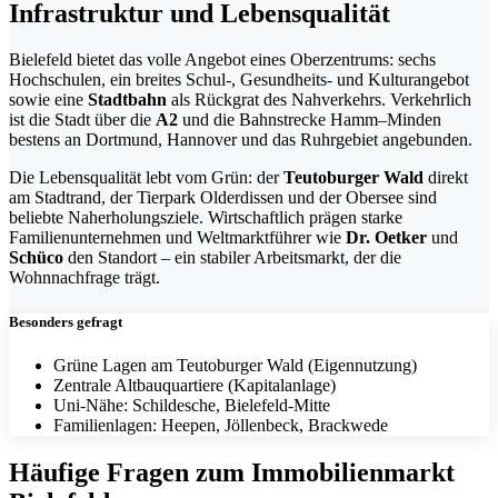
Infrastruktur und Lebensqualität
Bielefeld bietet das volle Angebot eines Oberzentrums: sechs
Hochschulen, ein breites Schul-, Gesundheits- und Kulturangebot
sowie eine
Stadtbahn
als Rückgrat des Nahverkehrs. Verkehrlich
ist die Stadt über die
A2
und die Bahnstrecke Hamm–Minden
bestens an Dortmund, Hannover und das Ruhrgebiet angebunden.
Die Lebensqualität lebt vom Grün: der
Teutoburger Wald
direkt
am Stadtrand, der Tierpark Olderdissen und der Obersee sind
beliebte Naherholungsziele. Wirtschaftlich prägen starke
Familienunternehmen und Weltmarktführer wie
Dr. Oetker
und
Schüco
den Standort – ein stabiler Arbeitsmarkt, der die
Wohnnachfrage trägt.
Besonders gefragt
Grüne Lagen am Teutoburger Wald (Eigennutzung)
Zentrale Altbauquartiere (Kapitalanlage)
Uni-Nähe: Schildesche, Bielefeld-Mitte
Familienlagen: Heepen, Jöllenbeck, Brackwede
Häufige Fragen zum Immobilienmarkt