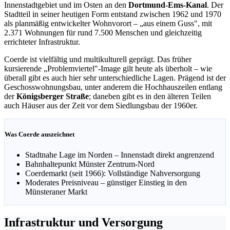
Innenstadtgebiet und im Osten an den
Dortmund-Ems-Kanal
. Der
Stadtteil in seiner heutigen Form entstand zwischen 1962 und 1970
als planmäßig entwickelter Wohnvorort – „aus einem Guss", mit
2.371 Wohnungen für rund 7.500 Menschen und gleichzeitig
errichteter Infrastruktur.
Coerde ist vielfältig und multikulturell geprägt. Das früher
kursierende „Problemviertel"-Image gilt heute als überholt – wie
überall gibt es auch hier sehr unterschiedliche Lagen. Prägend ist der
Geschosswohnungsbau, unter anderem die Hochhauszeilen entlang
der
Königsberger Straße
; daneben gibt es in den älteren Teilen
auch Häuser aus der Zeit vor dem Siedlungsbau der 1960er.
Was Coerde auszeichnet
Stadtnahe Lage im Norden – Innenstadt direkt angrenzend
Bahnhaltepunkt Münster Zentrum-Nord
Coerdemarkt (seit 1966): Vollständige Nahversorgung
Moderates Preisniveau – günstiger Einstieg in den
Münsteraner Markt
Infrastruktur und Versorgung