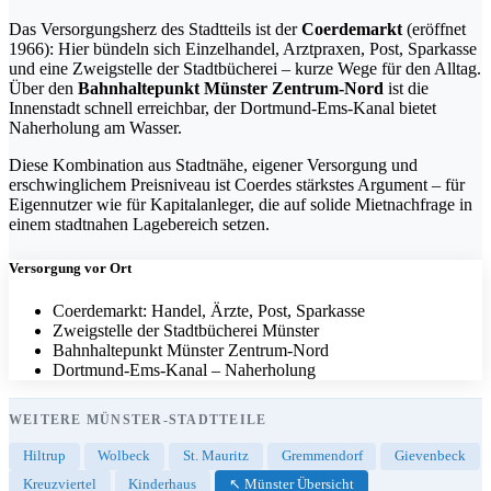
Das Versorgungsherz des Stadtteils ist der
Coerdemarkt
(eröffnet
1966): Hier bündeln sich Einzelhandel, Arztpraxen, Post, Sparkasse
und eine Zweigstelle der Stadtbücherei – kurze Wege für den Alltag.
Über den
Bahnhaltepunkt Münster Zentrum-Nord
ist die
Innenstadt schnell erreichbar, der Dortmund-Ems-Kanal bietet
Naherholung am Wasser.
Diese Kombination aus Stadtnähe, eigener Versorgung und
erschwinglichem Preisniveau ist Coerdes stärkstes Argument – für
Eigennutzer wie für Kapitalanleger, die auf solide Mietnachfrage in
einem stadtnahen Lagebereich setzen.
Versorgung vor Ort
Coerdemarkt: Handel, Ärzte, Post, Sparkasse
Zweigstelle der Stadtbücherei Münster
Bahnhaltepunkt Münster Zentrum-Nord
Dortmund-Ems-Kanal – Naherholung
WEITERE MÜNSTER-STADTTEILE
Hiltrup
Wolbeck
St. Mauritz
Gremmendorf
Gievenbeck
Kreuzviertel
Kinderhaus
↖ Münster Übersicht