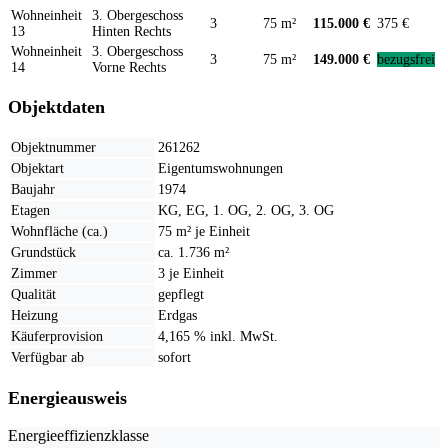
Wohneinheit
3. Obergeschoss
3
75 m²
115.000 €
375 €
13
Hinten Rechts
Wohneinheit
3. Obergeschoss
3
75 m²
149.000 €
bezugsfrei
14
Vorne Rechts
Objektdaten
Objektnummer
261262
Objektart
Eigentumswohnungen
Baujahr
1974
Etagen
KG, EG, 1. OG, 2. OG, 3. OG
Wohnfläche (ca.)
75 m² je Einheit
Grundstück
ca. 1.736 m²
Zimmer
3 je Einheit
Qualität
gepflegt
Heizung
Erdgas
Käuferprovision
4,165 % inkl. MwSt.
Verfügbar ab
sofort
Energieausweis
Energieeffizienzklasse