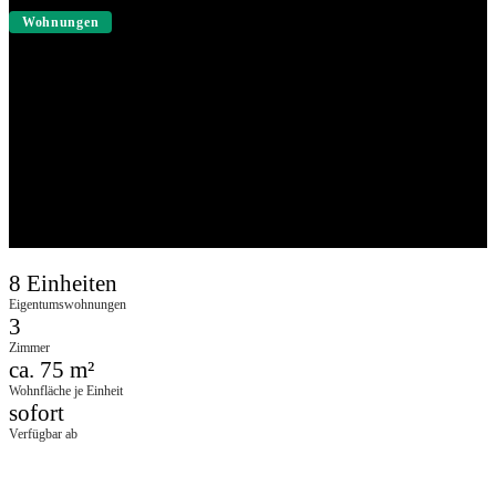
Wohnungen
Kapitalanlage Ahlen – 8 gepflegte
Eigentumswohnungen
Ahlen, Nordrhein-Westfalen
8 Einheiten
Eigentumswohnungen
3
Zimmer
ca. 75 m²
Wohnfläche je Einheit
sofort
Verfügbar ab