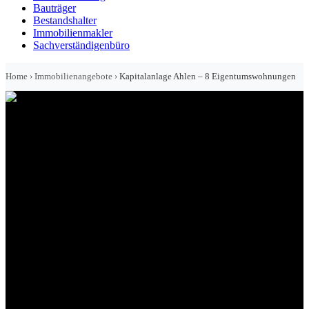
Bauträger
Bestandshalter
Immobilienmakler
Sachverständigenbüro
Home
›
Immobilienangebote
›
Kapitalanlage Ahlen – 8 Eigentumswohnungen