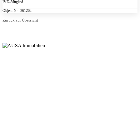
IVD-Mitglied
Objekt-Nr.: 261262
Zurück zur Übersicht
Wir bündeln Baufinanzierung, Bauträger, Bestandshalter, Makler und
Sachverständige unter einem Dach – für eine einzigartige Beratungstiefe im
Münsterland.
Wolbecker Straße 304 · 48155 Münster
Mo – Fr, 09:00 – 19:00 Uhr
LEISTUNGEN