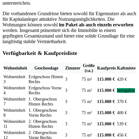
unterstreichen.
Die vorhandenen Grundrisse bieten sowohl für Eigennutzer als auch
für Kapitalanleger attraktive Nutzungsmöglichkeiten. Die
Wohnungen können sowohl
im Paket als auch einzeln erworben
werden. Insgesamt präsentiert sich die Immobilie in einem
gepflegten Gesamtzustand und bietet eine solide Grundlage für eine
langfristig stabile Vermietbarkeit.
Verfügbarkeit & Kaufpreisliste
Größe
Wohneinheit
Geschosslage
Zimmer
Kaufpreis
Kaltmiete
(ca.)
Wohneinheit
Erdgeschoss Hinten
3
75 m²
115.000 €
420 €
3
Rechts
Wohneinheit
Erdgeschoss Vorne
3
75 m²
115.000 €
bezugsfrei
4
Rechts
Wohneinheit
1. Obergeschoss
3
75 m²
115.000 €
370 €
7
Hinten Rechts
Wohneinheit
1. Obergeschoss
3
75 m²
115.000 €
400 €
8
Vorne Rechts
Wohneinheit
2. Obergeschoss
3
75 m²
115.000 €
539 €
11
Hinten Rechts
Wohneinheit
2. Obergeschoss
3
75 m²
115.000 €
456 €
12
Vorne Rechts